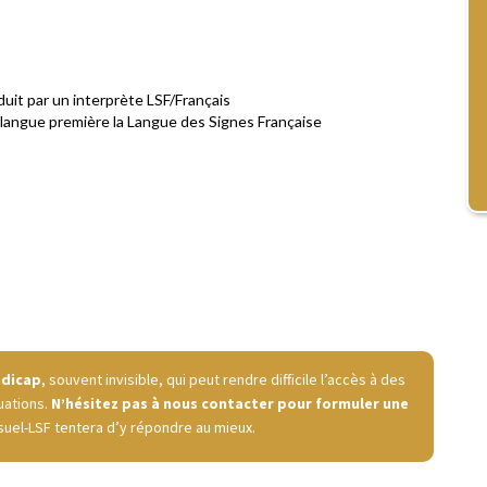
duit par un interprète LSF/Français
langue première la Langue des Signes Française
ndicap
, souvent invisible, qui peut rendre difficile l’accès à des
uations.
N’hésitez pas à nous contacter pour formuler une
isuel-LSF tentera d’y répondre au mieux.