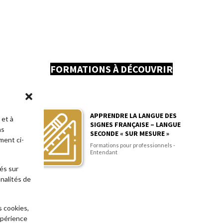
FORMATIONS À DÉCOUVRIR
APPRENDRE LA LANGUE DES
 et à
SIGNES FRANÇAISE – LANGUE
ns
SECONDE « SUR MESURE »
ment ci-
Formations pour professionnels -
Entendant
és sur
nnalités de
s cookies,
xpérience