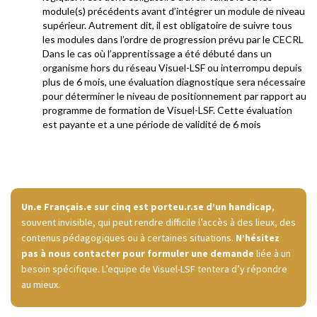
module(s) précédents avant d’intégrer un module de niveau
supérieur. Autrement dit, il est obligatoire de suivre tous
les modules dans l’ordre de progression prévu par le CECRL
Dans le cas où l’apprentissage a été débuté dans un
organisme hors du réseau Visuel-LSF ou interrompu depuis
plus de 6 mois, une évaluation diagnostique sera nécessaire
pour déterminer le niveau de positionnement par rapport au
programme de formation de Visuel-LSF. Cette évaluation
est payante et a une période de validité de 6 mois
Un.e Français.e sur cinq est porteu.r.se d’un handicap
,
souvent invisible, qui peut rendre difficile l’accès à des lieux, des
contenus pédagogiques ou à certaines situations.
N’hésitez
pas à nous contacter pour formuler une demande
liée à un
besoin spécifique. L’equipe de Visuel-LSF tentera d’y répondre
au mieux.