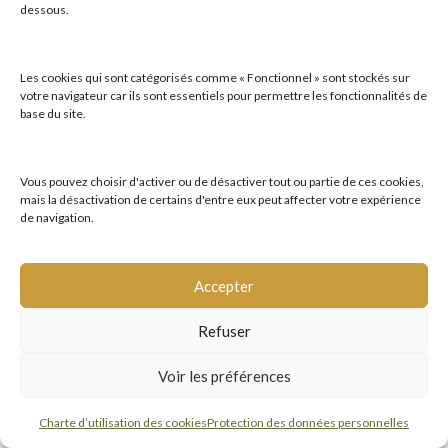
dessous.
Recherche par thématiques
Les cookies qui sont catégorisés comme « Fonctionnel » sont stockés sur
votre navigateur car ils sont essentiels pour permettre les fonctionnalités de
Recherche par publics
base du site.
Recherche par mots-clés
Vous pouvez choisir d'activer ou de désactiver tout ou partie de ces cookies,
mais la désactivation de certains d'entre eux peut affecter votre expérience
de navigation.
Accepter
PLAN DU SITE
CHARTE D’UTILISATION DES COOKIES
Refuser
PROTECTION DES DONNÉES PERSONNELLES
MENTIONS LÉGALES
Voir les préférences
© 2026 - Visuel LSF
Charte d’utilisation des cookies
Protection des données personnelles