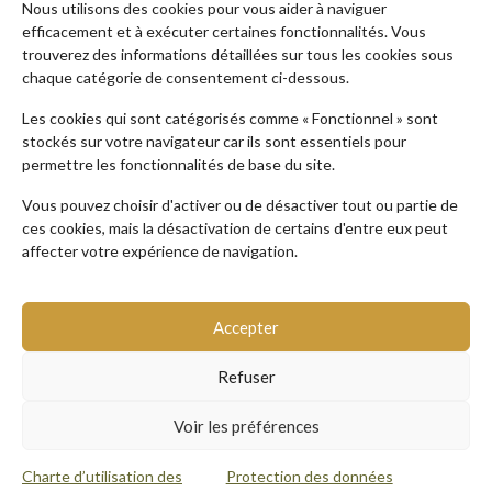
TROUVER VOTRE FORMATION
Nous utilisons des cookies pour vous aider à naviguer
efficacement et à exécuter certaines fonctionnalités. Vous
en quelques clics !
trouverez des informations détaillées sur tous les cookies sous
chaque catégorie de consentement ci-dessous.
Recherche par thématiques
Les cookies qui sont catégorisés comme « Fonctionnel » sont
stockés sur votre navigateur car ils sont essentiels pour
permettre les fonctionnalités de base du site.
Recherche par publics
Vous pouvez choisir d'activer ou de désactiver tout ou partie de
ces cookies, mais la désactivation de certains d'entre eux peut
Recherche par mots-clés
affecter votre expérience de navigation.
Accepter
Refuser
PLAN DU SITE
CHARTE D’UTILISATION DES COOKIES
Voir les préférences
PROTECTION DES DONNÉES PERSONNELLES
MENTIONS LÉGALES
Charte d’utilisation des
Protection des données