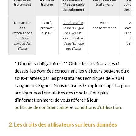
traitement
traitées
/ Responsable
traitement
conserv
du traitement
des do
Demander
Nom*,
Destinataire
:
Votre
2 an
des
prénom*,
Visuel Langue
consentement
compte
informations
e-mail*
des Signes
**
la réce
au
Visuel
Responsable
:
de 
Langue des
Visuel Langue
dema
Signes
des Signes
* Données obligatoires. ** Outre les destinataires ci-
dessus, les données concernant les visiteurs peuvent être
sous-traitées par les prestataires techniques de Visuel
Langue des Signes. Nous utilisons Google reCaptcha pour
protéger nos formulaires des robots. Pour plus
d’information merci de vous réferer à leur
et
.
politique de confidentialité
conditions d’utilisation
2. Les droits des utilisateurs sur leurs données