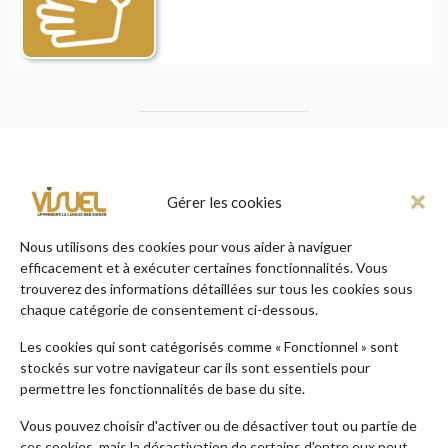
Gérer les cookies
TROUVER VOTRE FORMATION
Nous utilisons des cookies pour vous aider à naviguer
efficacement et à exécuter certaines fonctionnalités. Vous
en quelques clics !
trouverez des informations détaillées sur tous les cookies sous
chaque catégorie de consentement ci-dessous.
Recherche par thématiques
Les cookies qui sont catégorisés comme « Fonctionnel » sont
stockés sur votre navigateur car ils sont essentiels pour
permettre les fonctionnalités de base du site.
Recherche par publics
Vous pouvez choisir d'activer ou de désactiver tout ou partie de
ces cookies, mais la désactivation de certains d'entre eux peut