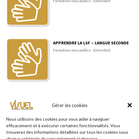
Formations tous publics - Entendant
APPRENDRE LA LSF – LANGUE SECONDE
Formations tous publics - Entendant
Gérer les cookies
TROUVER VOTRE FORMATION
Nous utilisons des cookies pour vous aider à naviguer
efficacement et à exécuter certaines fonctionnalités. Vous
en quelques clics !
trouverez des informations détaillées sur tous les cookies sous
chaque catégorie de consentement ci-dessous.